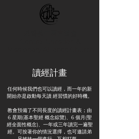
基督教中區宣道會
Central Christian &
Missionary Alliance Church
讀經計畫
任何時候我們也可以讀經，而一年的新
開始亦是啟動每天讀 經習慣的好時機。
教會預備了不同長度的讀經計畫表；由
6 星期(基本聖經 概念綜覽)、6 個月(聖
經全面性概念)、一年或三年讀完一遍聖
經。可按著你的情況選擇，也可邀請弟
兄姊妹一個進行，互相打氣。